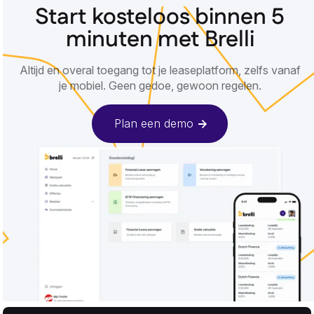
Start kosteloos binnen 5
minuten met Brelli
Altijd en overal toegang tot je leaseplatform, zelfs vanaf
je mobiel. Geen gedoe, gewoon regelen.
Plan een demo